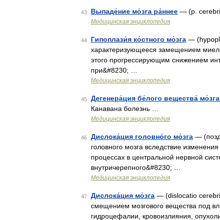
Выпаде́ние мо́зга ра́ннее
— (p. cerebr
43
Медицинская энциклопедия
Гипоплази́я ко́стного мо́зга
— (hypopl
44
характеризующееся замещением миелои
этого прогрессирующим снижением инт
при&#8230; …
Медицинская энциклопедия
Дегенера́ция бе́лого вещества́ мо́зга
45
Канавана болезнь …
Медицинская энциклопедия
Дислока́ция головно́го мо́зга
— (позд
46
головного мозга вследствие изменения
процессах в центральной нервной сист
внутричерепного&#8230; …
Медицинская энциклопедия
Дислока́ция мо́зга
— (dislocatio cere
47
смещением мозгового вещества под вл
гидроцефалии, кровоизлияния, опухоли