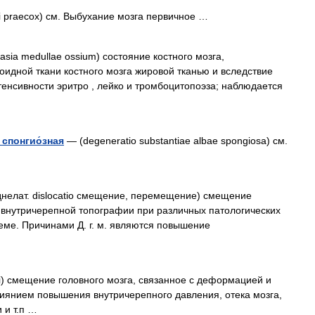
i praecox) см. Выбухание мозга первичное …
asia medullae ossium) состояние костного мозга,
дной ткани костного мозга жировой тканью и вследствие
енсивности эритро , лейко и тромбоцитопоэза; наблюдается
 спонгио́зная
— (degeneratio substantiae albae spongiosa) см.
нелат. dislocatio смещение, перемещение) смещение
 внутричерепной топографии при различных патологических
еме. Причинами Д. г. м. являются повышение
bri) смещение головного мозга, связанное с деформацией и
иянием повышения внутричерепного давления, отека мозга,
 и т.п …