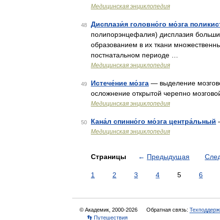
Медицинская энциклопедия
Дисплази́я головно́го мо́зга поликис
48
полипорэнцефалия) дисплазия больших
образованием в их ткани множественны
постнатальном периоде …
Медицинская энциклопедия
Истече́ние мо́зга
— выделение мозговог
49
осложнение открытой черепно мозгово
Медицинская энциклопедия
Кана́л спинно́го мо́зга центра́льный
—
50
Медицинская энциклопедия
Страницы
←
Предыдущая
Сле
1
2
3
4
5
6
© Академик, 2000-2026
Обратная связь:
Техподдерж
👣 Путешествия