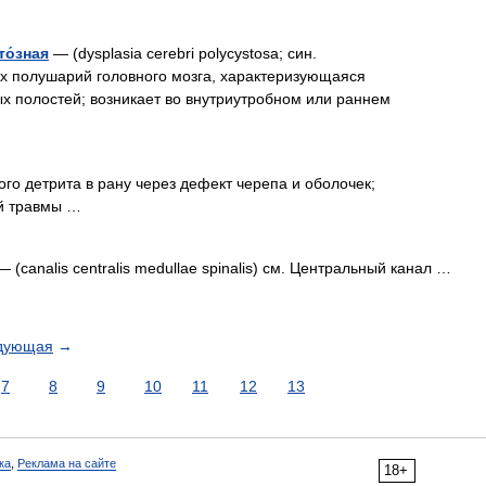
то́зная
— (dysplasia cerebri polycystosa; син.
 полушарий головного мозга, характеризующаяся
х полостей; возникает во внутриутробном или раннем
о детрита в рану через дефект черепа и оболочек;
й травмы …
 (canalis centralis medullae spinalis) см. Центральный канал …
дующая
→
7
8
9
10
11
12
13
ка
,
Реклама на сайте
18+