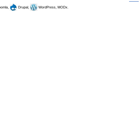
omla,
Drupal,
WordPress, MODx.