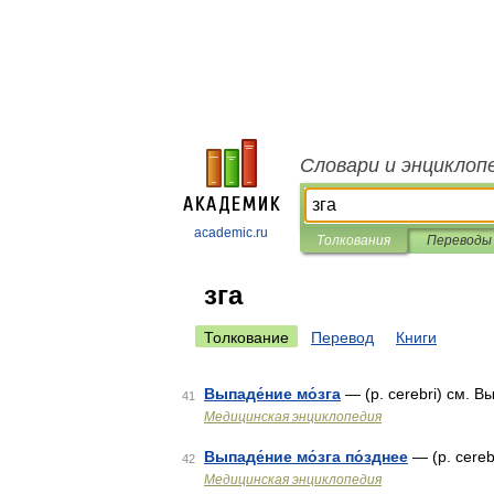
Словари и энциклоп
academic.ru
Толкования
Переводы
зга
Толкование
Перевод
Книги
Выпаде́ние мо́зга
— (p. cerebri) см. 
41
Медицинская энциклопедия
Выпаде́ние мо́зга по́зднее
— (p. cereb
42
Медицинская энциклопедия