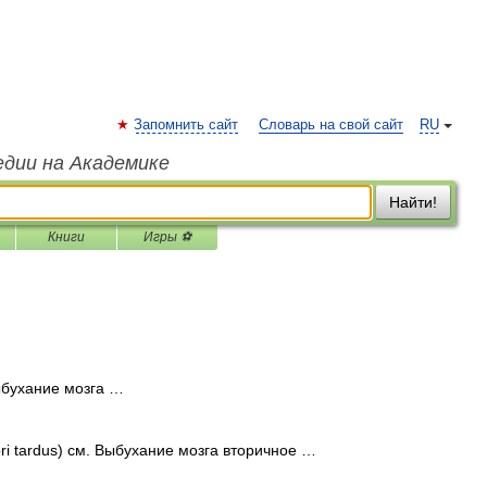
Запомнить сайт
Словарь на свой сайт
RU
едии на Академике
Найти!
Книги
Игры ⚽
Выбухание мозга …
ri tardus) см. Выбухание мозга вторичное …